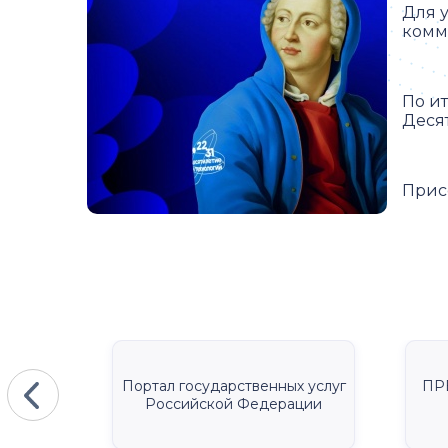
Для 
комм
По и
Деся
Прис
КА
Портал государственных услуг
ПР
Российской Федерации